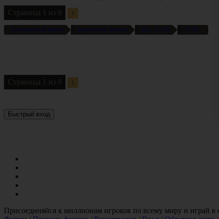
Страница
1
из
0
1
Русскоязычный форум
Королевства Авалона
Кор: 51-100
71-80
Страница
1
из
0
1
Присоединяйся к миллионам игроков по всему миру и играй 