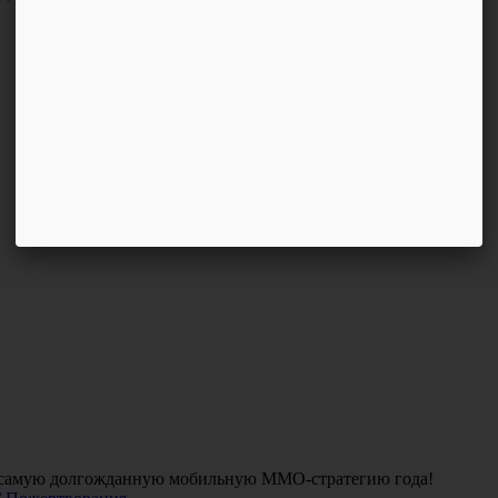
В данном форуме нет ни одной темы
в самую долгожданную мобильную ММО-стратегию года!