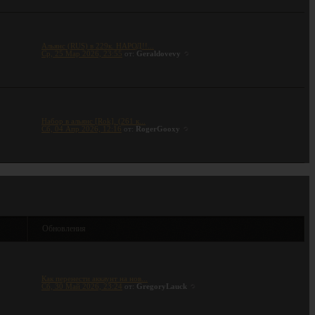
Альянс (RUS) в 229к. НАРОД!!...
Ср, 25 Мар 2026, 23:55
от:
Geraldovevy
Набор в альянс [Rok]. (261 к...
Сб, 04 Апр 2026, 12:16
от:
RogerGooxy
ы
Обновления
Как перенести аккаунт на нов...
Сб, 30 Май 2026, 23:24
от:
GregoryLauck