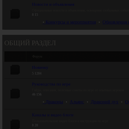
Новости и объявления
Официальные новости и объявления, освещение глобальных событи
8
15
Конкурсы и мероприятия
 •  
Обновления 
ОБЩИЙ РАЗДЕЛ
Форум
Новичку
5
1284
Руководства по игре
Гайды, описания, полезные советы по игре от опытных игроков
46
156
Драконы
 •  
Альянс
 •  
Драконий дух
 •  
О
Каналы и видео блоги
Пользовательские видео блоги и инструкции по игре
8
20