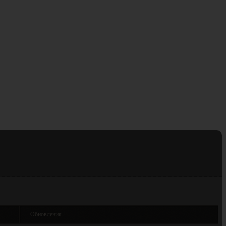
 you
ircle
22 Ноя 2017
ы
Обновления