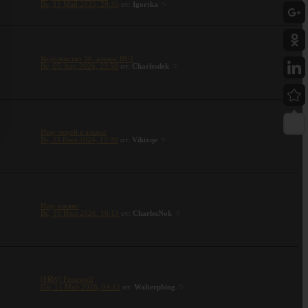
Вс, 11 Май 2025, 20:35
от:
Igortka
Королевство 36. альянс RU1
Вс, 05 Апр 2026, 23:50
от:
Charlesdek
Ищу людей в альянс
Вт, 23 Июл 2024, 13:39
от:
Vikixqe
Ищу альянс
Вс, 19 Июл 2026, 16:13
от:
CharlesNok
[FRW] Frostwolf
Пн, 11 Май 2026, 04:15
от:
Walterphing