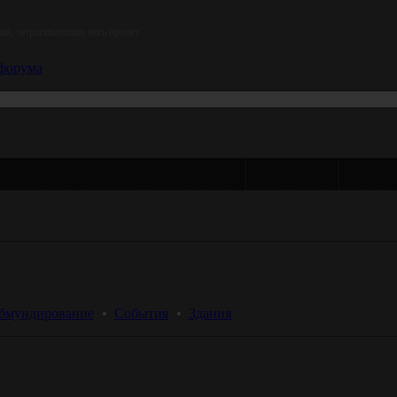
й, затрагивающих весь проект.
форума
Темы
Ответ
бмундирование
 •  
События
 •  
Здания