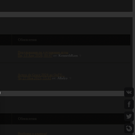
ы
Обновления
Предложения по улучшению игры
Пн, 13 Апр 2026, 00:47
от:
KennethRam
Action de Grace 2024 au QuГ©...
Чт, 27 Ноя 2025, 15:43
от:
Allalyy
ы
Обновления
Вербовка в альянсы!