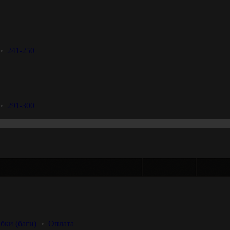
 •  
241-250
 •  
291-300
Темы
Ответ
бки (баги)
 •  
Оплата