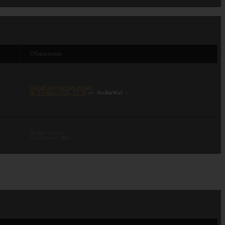
ы
Обновления
Сделай форум еще лучше!
Чт, 16 Июл 2026, 17:30
от:
ArchieWal
Новых тем нет
Сообщений:
Нет
[
]