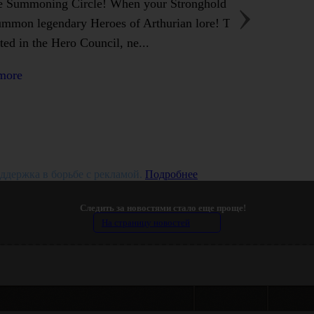
 Summoning Circle! When your Stronghold reaches level 10
ummon legendary Heroes of Arthurian lore! The Summoning C
ated in the Hero Council, ne...
more
ддержка в борьбе с рекламой.
Подробнее
Следить за новостями стало еще проще!
На страницу новостей
Темы
Ответ