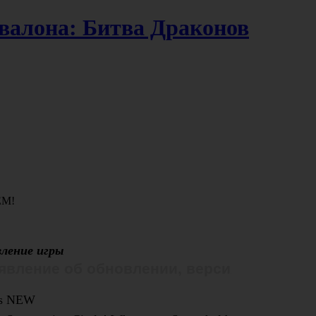
валона: Битва Драконов
ЕМ!
ление игры
вление об обновлении, версия 3.5.0
’s NEW