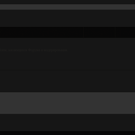
Темы
Ответ
блем, касающихся Форума и модерирования.