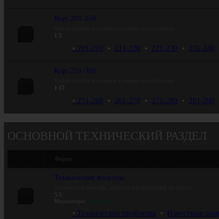
Кор: 201-250
Набор игроков в альянсы и заявки на вступление
1
5
201-210
 •  
211-220
 •  
221-230
 •  
231-240
Кор: 251-300
Набор игроков в альянсы и заявки на вступление
1
17
251-260
 •  
261-270
 •  
271-280
 •  
281-290
ОСНОВНОЙ ТЕХНИЧЕСКИЙ РАЗДЕЛ
Форум
Технические вопросы
Техническая помощь, вопросы и информация по оплате
5
5
Модераторы:
Arya_Stark
Технические проблемы
 •  
Известные оши