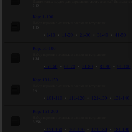
Ищите новых лордов для укрепления своего альянса? Вы можете н
2
12
Кор: 1-100
Набор игроков в альянсы и заявки на вступление
1
15
1-10
 •  
11-20
 •  
21-30
 •  
31-40
 •  
41-50
Кор: 51-100
Набор игроков в альянсы и заявки на вступление
1
34
51-60
 •  
61-70
 •  
71-80
 •  
81-90
 •  
91-100
Кор: 101-150
Набор игроков в альянсы и заявки на вступление
4
6
101-110
 •  
111-120
 •  
121-130
 •  
131-140
Кор: 151-200
Набор игроков в альянсы и заявки на вступление
3
256
151-160
 •  
161-170
 •  
171-180
 •  
181-190