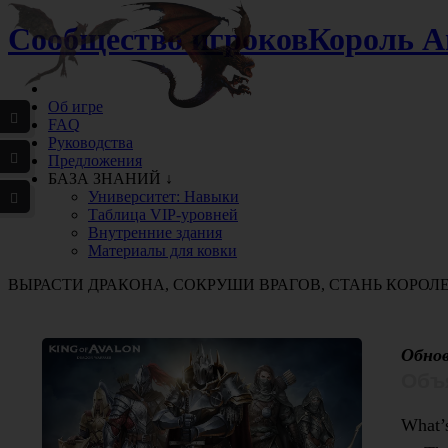
Сообщество игроков
Король А
Об игре
FAQ
Руководства
Предложения
БАЗА ЗНАНИЙ ↓
Университет: Навыки
Таблица VIP-уровней
Внутренние здания
Материалы для ковки
ВЫРАСТИ ДРАКОНА, СОКРУШИ ВРАГОВ, СТАНЬ КОРОЛ
Обнов
Объя
What