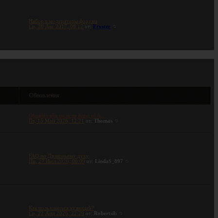
Набор в модераторы форума
Ср, 30 Авг 2017, 08:12
от:
Fryster
ы
Обновления
Общий гайд по игре King of A...
Пт, 15 Май 2026, 12:21
от:
Thomas
FAQ по Драконьему духу
Пн, 27 Июл 2026, 06:09
от:
LindaS_897
Как пользоваться кузницей?
Ср, 22 Апр 2026, 22:29
от:
Robertsib