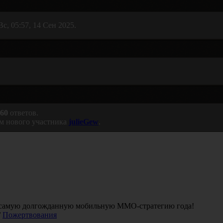
с, 05:57, 14 Сен 2025.
60
ответов.
м нового участника
julieGew
.
в самую долгожданную мобильную ММО-стратегию года!
/
Пожертвования