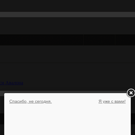
Темы
Ответ
си Авалона
Спасибо, не сегодня.
Я уже с вами!
Темы
Ответ