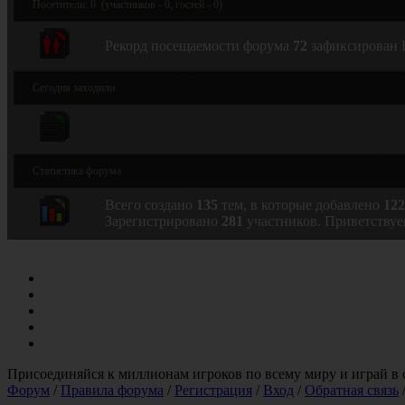
Посетители:
0
(участников -
0
, гостей -
0
)
Рекорд посещаемости форума
72
зафиксирован В
Сегодня заходили
Статистика форума
Всего создано
135
тем, в которые добавлено
122
Зарегистрировано
281
участников. Приветствуе
Присоединяйся к миллионам игроков по всему миру и играй 
Форум
/
Правила форума
/
Регистрация
/
Вход
/
Обратная связь